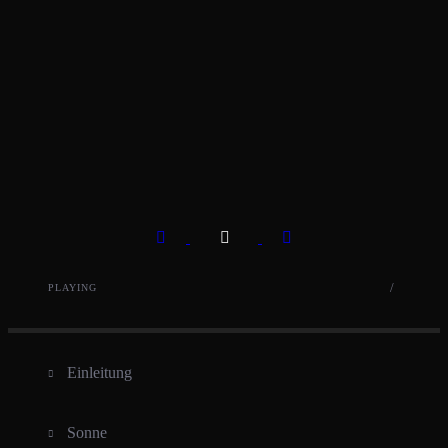
Previous Song
Play
Pause
Next Song
/
PLAYING
Einleitung
Sonne