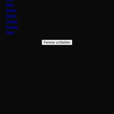
Mars
Jupiter
Saturn
Uranus
Neptun
Pluto