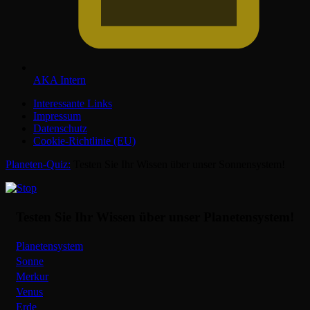
AKA Intern
Main
Interessante Links
Menu
Impressum
Datenschutz
Cookie-Richtlinie (EU)
Nach
Planeten-Quiz:
Testen Sie Ihr Wissen über unser Sonnensystem!
oben
Testen Sie Ihr Wissen über unser Planetensystem!
Planetensystem
Sonne
Merkur
Venus
Erde