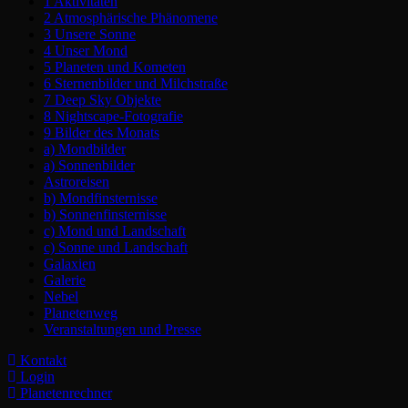
1 Aktivitäten
2 Atmosphärische Phänomene
3 Unsere Sonne
4 Unser Mond
5 Planeten und Kometen
6 Sternenbilder und Milchstraße
7 Deep Sky Objekte
8 Nightscape-Fotografie
9 Bilder des Monats
a) Mondbilder
a) Sonnenbilder
Astroreisen
b) Mondfinsternisse
b) Sonnenfinsternisse
c) Mond und Landschaft
c) Sonne und Landschaft
Galaxien
Galerie
Nebel
Planetenweg
Veranstaltungen und Presse
Kontakt
Login
Planetenrechner