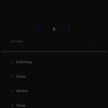
Previous Song
Play
Pause
Next Song
/
PLAYING
Einleitung
Sonne
Merkur
Venus