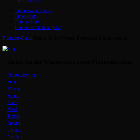
Main
Interessante Links
Menu
Impressum
Datenschutz
Cookie-Richtlinie (EU)
Nach
Planeten-Quiz:
Testen Sie Ihr Wissen über unser Sonnensystem!
oben
Testen Sie Ihr Wissen über unser Planetensystem!
Planetensystem
Sonne
Merkur
Venus
Erde
Mars
Jupiter
Saturn
Uranus
Neptun